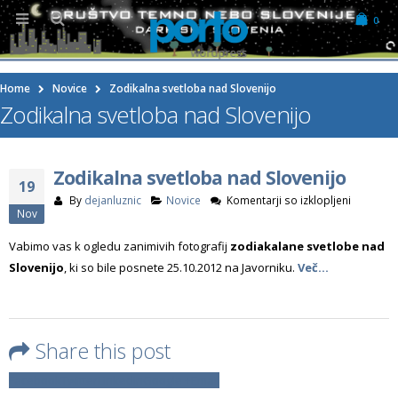
0
Home
Novice
Zodikalna svetloba nad Slovenijo
Zodikalna svetloba nad Slovenijo
Zodikalna svetloba nad Slovenijo
19
za
By
dejanluznic
Novice
Komentarji so izklopljeni
Nov
Zodikaln
svetloba
Vabimo vas k ogledu zanimivih fotografij
zodiakalane svetlobe nad
nad
Slovenijo
, ki so bile posnete 25.10.2012 na Javorniku.
Več…
Slovenijo
Share this post
Facebook
Twitter
LinkedIn
Google +
Email